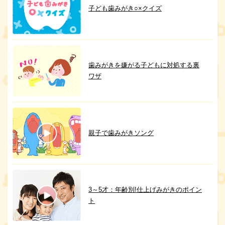
子ども歯みがき○×クイズ
歯みがきを嫌がる子どもに対処する裏
ワザ
親子で歯みがきソング
3～5才：年齢別!仕上げみがきのポイン
ト