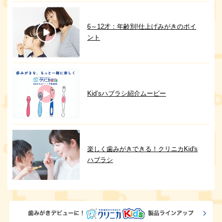
6～12才：年齢別!仕上げみがきのポイ
ント
Kid’sハブラシ紹介ムービー
楽しく歯みがきできる！クリニカKid's
ハブラシ