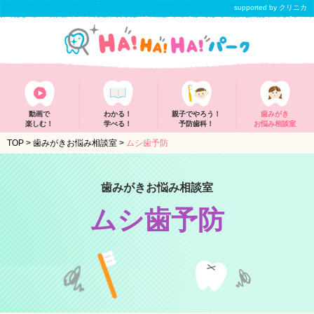
supported by クリニカ
動画で
わかる！
親子でやろう！
歯みがき
楽しむ！
学べる！
予防歯科！
お悩み相談室
TOP
>
歯みがきお悩み相談室
>
ムシ歯予防
歯みがきお悩み相談室
ムシ歯予防