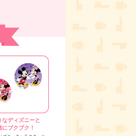
きなディズニーと
緒にブクブク！