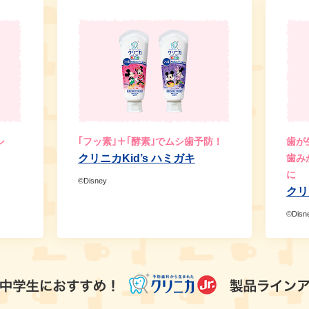
シ
｢フッ素｣＋｢酵素｣でムシ歯予防！
歯が
クリニカKid’s ハミガキ
歯み
に
©Disney
クリ
©Disn