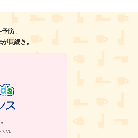
を予防。
味が長続き。