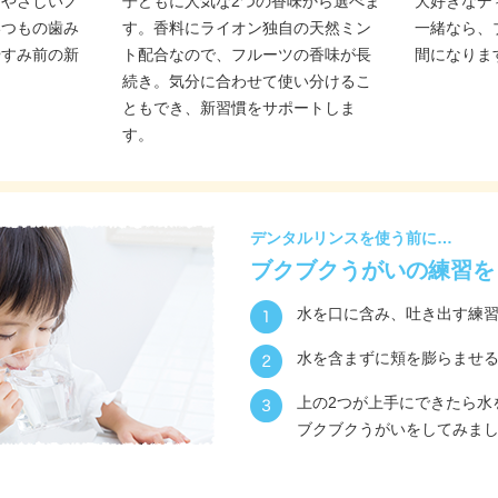
にやさしいノ
子どもに人気な2つの香味から選べま
大好きなデ
いつもの歯み
す。香料にライオン独自の天然ミン
一緒なら、
やすみ前の新
ト配合なので、フルーツの香味が長
間になりま
続き。気分に合わせて使い分けるこ
ともでき、新習慣をサポートしま
す。
デンタルリンスを使う前に…
ブクブクうがいの練習を
水を口に含み、吐き出す練
水を含まずに頬を膨らませ
上の2つが上手にできたら水
ブクブクうがいをしてみま