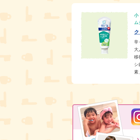
小
ム
ク
辛
大
移
シ
素