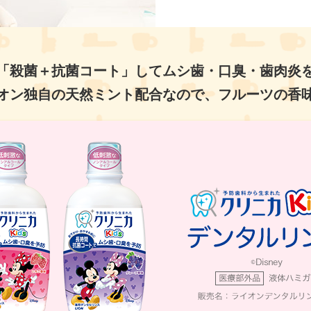
「殺菌＋抗菌コート」して
ムシ歯・口臭・歯肉炎
オン独自の天然ミント配合なので、
フルーツの香