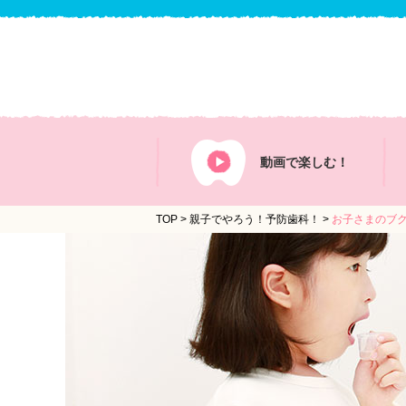
動画で
楽しむ！
TOP
>
親子でやろう！予防歯科！
>
お子さまのブク