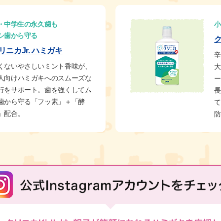
・中学生の永久歯も
小
シ歯から守る
ク
リニカJr. ハミガキ
辛
くないやさしいミント香味が、
大
人向けハミガキへのスムーズな
ー
行をサポート。歯を強くしてム
長
歯から守る「フッ素」＋「酵
て
」配合。
防