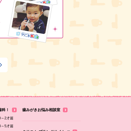
歯科！
歯みがきお悩み相談室
0～2才篇
3～5才篇