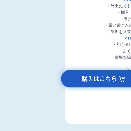
・外出先でも
・挿入
ラ
・歯と歯ぐき
歯垢を除去
＜ロ
・初心者
・ふく
歯垢を除
ポ
ッ
プ
ア
ッ
プ
メ
ニ
ュ
ー
が
開
き
ま
す