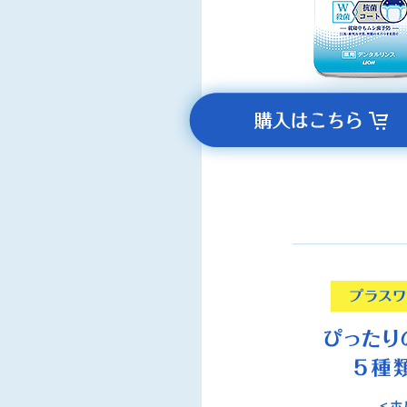
ポ
ッ
プ
ア
ッ
プ
メ
ニ
ュ
ー
が
開
き
ま
す
＜ホ