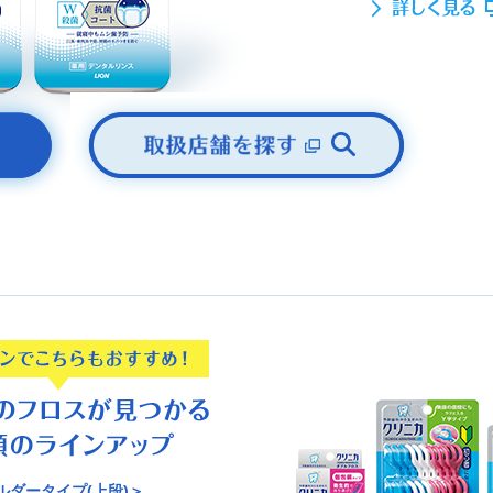
ルダータイプ(上段)＞