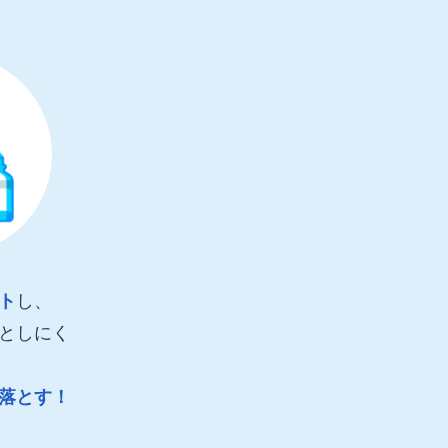
ト
し、
としにく
落とす！