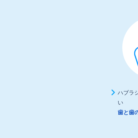
ハブラ
い
歯と歯