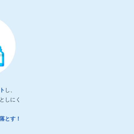
ト
し、
としにく
落とす！