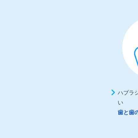
ハブラ
い
歯と歯