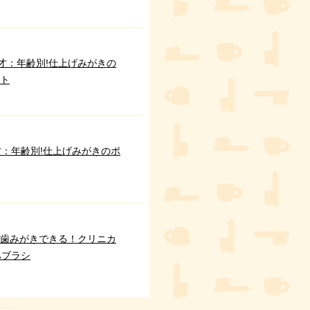
2才：年齢別!仕上げみがきの
ト
才：年齢別!仕上げみがきのポ
歯みがきできる！クリニカ
sハブラシ