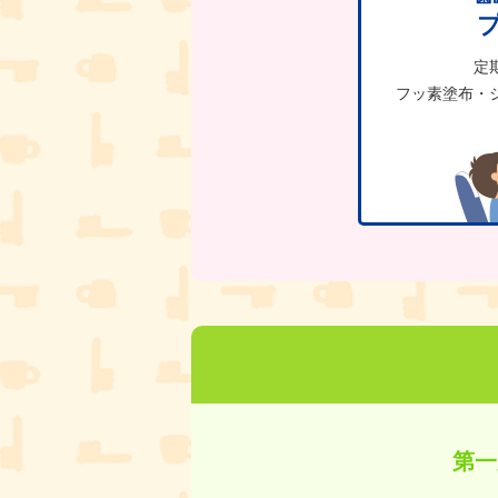
定
フッ素塗布・
第一