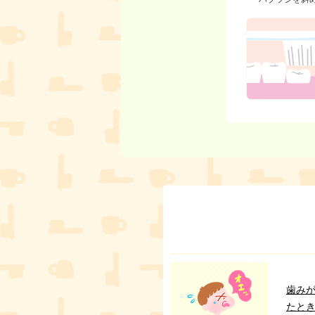
歯み
たと