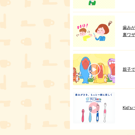
歯み
裏ワ
親子
Kid