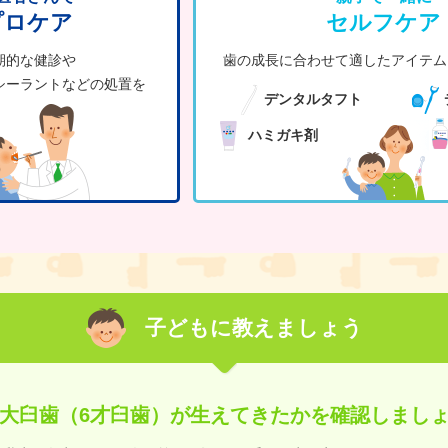
プロケア
セルフケア
期的な健診や
歯の成長に合わせて
適したアイテム
シーラントなどの
処置を
デンタルタフト
ハミガキ剤
子どもに教えましょう
大臼歯（6才臼歯）が
生えてきたかを
確認しまし