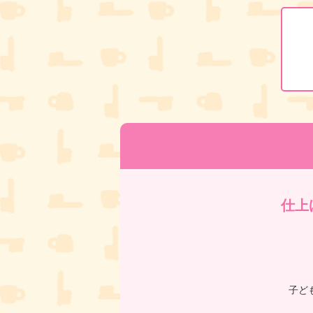
仕上
子ど