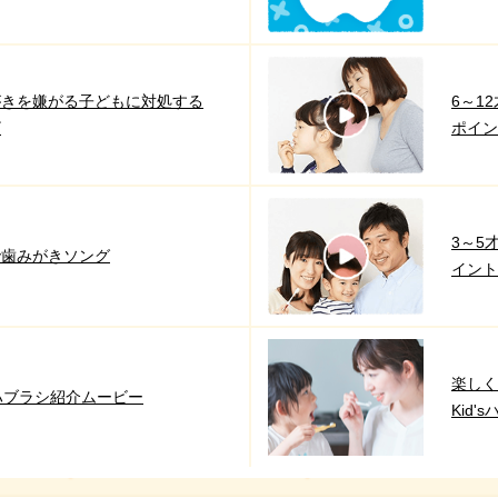
がきを嫌がる子どもに対処する
6～1
ザ
ポイン
3～5
で歯みがきソング
イント
楽しく
’sハブラシ紹介ムービー
Kid'