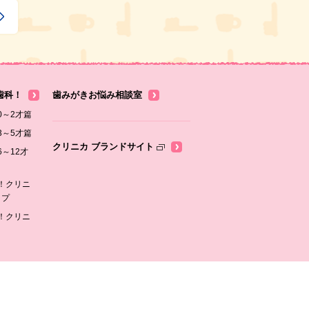
歯科！
歯みがきお悩み相談室
0～2才篇
3～5才篇
クリニカ ブランドサイト
～12才
！クリニ
ップ
！クリニ