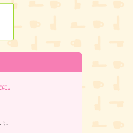
う
安に。
ょう。