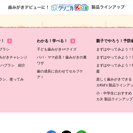
む！
わかる！学べる！
親子でやろう！予防
ブラシ
子ども歯みがき○×クイズ
まずはやってみよう！
みがきチャレンジ
パパ・ママ必見！歯みがきの裏
まずはやってみよう！
ワザ
s ハブラシ 紹介
まずはやってみよう！6
歯の成長に合わせてセルフケ
篇
ア！
ラシ、使ってみ
楽しく歯みがきできる
カKid’s 製品ラインア
小・中学生におすすめ
カJr. 製品ラインアップ