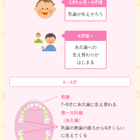
2才6ヵ月～3才頃
乳歯が生えそろう
6才頃～
永久歯への
生え替わりが
はじまる
6～9才
前歯
7~9才に永久歯に生え替わる
第一大臼歯
（永久歯）
乳歯の奥歯の後ろから6才くらい
に生えてくる