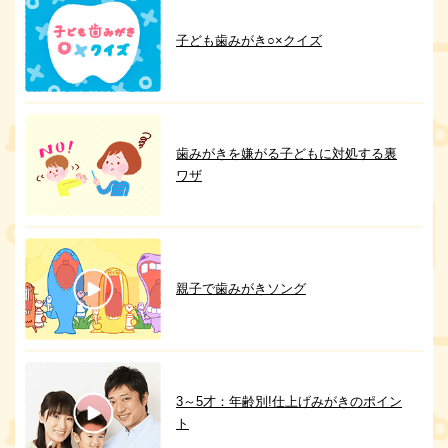
子ども歯みがき○×クイズ
歯みがきを嫌がる子どもに対処する裏
ワザ
親子で歯みがきソング
3～5才：年齢別!仕上げみがきのポイン
ト