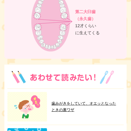
第二大臼歯
（永久歯）
12才くらい
に生えてくる
歯みがきをしていて、オエッとなった
ときの裏ワザ