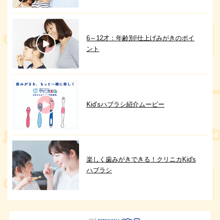
6～12才：年齢別!仕上げみがきのポイ
ント
Kid’sハブラシ紹介ムービー
楽しく歯みがきできる！クリニカKid's
ハブラシ