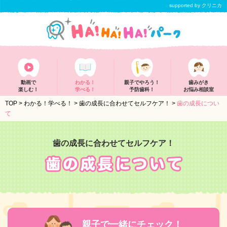
supported by クリニカ
動画で
わかる！
親子でやろう！
歯みがき
楽しむ！
学べる！
予防歯科！
お悩み相談室
TOP
>
わかる！学べる！
>
歯の成長に合わせてセルフケア！
>
歯の成長につい
て
歯の成長に合わせてセルフケア！
親子で一緒にチェック！