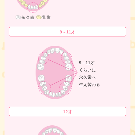
9～11才
9～11才
くらいに
永久歯へ
生え替わる
12才